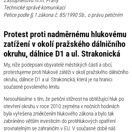
Zastupitelstvu hl.m. Prahy
Technické správě komunikací
Petice podle § 1 zákona č. 85/1990 Sb., o právu petičním
Protest proti nadměrnému hlukovému
zatížení v okolí pražského dálničního
okruhu, dálnice D1 a ul. Strakonická
My, níže podepsaní obyvatelé městských částí a obcí,
protestujeme proti hlukové zátěži v okolí pražského dálničního
okruhu, dálnice D1 a ul. Strakonická, která je na hranici
současně povoleného limitu.
Nesouhlasíme s tím, že petiční stížnost na obtěžující hluk po
otevření okruhu v roce 2010 zejména v nočních hodinách
byla vyřešena změkčením hlukového zákona a bylo tak
zabráněno větším investicím do protihlukových opatření
srovnatelným se zahraničím v EU. V současné době náš