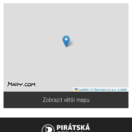
Leaflet
|
© Seznam.cz a.s. a další
Zobrazit větší mapu