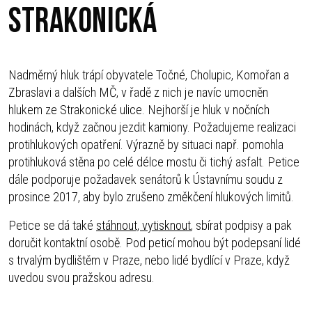
Strakonická
Nadměrný hluk trápí obyvatele Točné, Cholupic, Komořan a
Zbraslavi a dalších MČ, v řadě z nich je navíc umocněn
hlukem ze Strakonické ulice. Nejhorší je hluk v nočních
hodinách, když začnou jezdit kamiony. Požadujeme realizaci
protihlukových opatření. Výrazně by situaci např. pomohla
protihluková stěna po celé délce mostu či tichý asfalt. Petice
dále podporuje požadavek senátorů k Ústavnímu soudu z
prosince 2017, aby bylo zrušeno změkčení hlukových limitů.
Petice se dá také
stáhnout, vytisknout
, sbírat podpisy a pak
doručit kontaktní osobě. Pod peticí mohou být podepsaní lidé
s trvalým bydlištěm v Praze, nebo lidé bydlící v Praze, když
uvedou svou pražskou adresu.