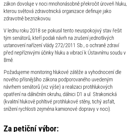
zákon dovoluje v noci mnohonásobně překročit úroveň hluku,
kterou světová zdravotnická organizace definuje jako
zdravotně bezrizikovou.
V lednu roku 2018 se pokusil tento neuspokojivý stav řešit
tým senátorů, kteří podali návrh na zrušení jednotlivých
ustanovení nařízení vlády 272/2011 Sb., o ochraně zdraví
před nepříznivými účinky hluku a vibrací k Ústavnímu soudu v
Brně.
Požadujeme monitoring hlukové zátěže a vyhodnocení dle
nového přísnějšího zákona podporovaného uvedeným
návrhem senátorů (viz výše) a realizaci protihlukových
opatření na dálničním okruhu, dálnici D1 a ul. Strakonická
(kvalitní hlukově pohltivé protihlukové stěny, tichý asfalt,
snížení rychlosti zejména kamionové dopravy v noci).
Za petiční výbor: