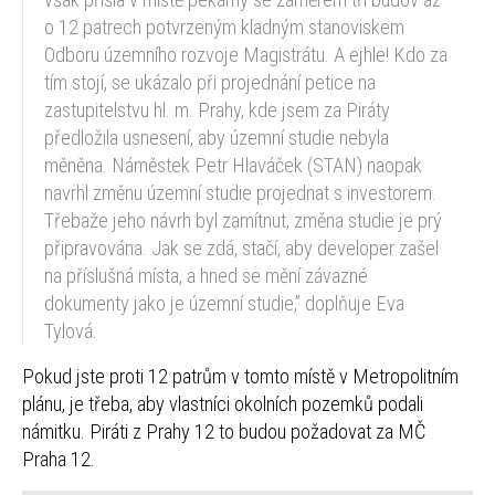
o 12 patrech potvrzeným kladným stanoviskem
Odboru územního rozvoje Magistrátu. A ejhle! Kdo za
tím stojí, se ukázalo při projednání petice na
zastupitelstvu hl. m. Prahy, kde jsem za Piráty
předložila usnesení, aby územní studie nebyla
měněna. Náměstek Petr Hlaváček (STAN) naopak
navrhl změnu územní studie projednat s investorem.
Třebaže jeho návrh byl zamítnut, změna studie je prý
připravována. Jak se zdá, stačí, aby developer zašel
na příslušná místa, a hned se mění závazné
dokumenty jako je územní studie,” doplňuje Eva
Tylová.
Pokud jste proti 12 patrům v tomto místě v Metropolitním
plánu, je třeba, aby vlastníci okolních pozemků podali
námitku. Piráti z Prahy 12 to budou požadovat za MČ
Praha 12.