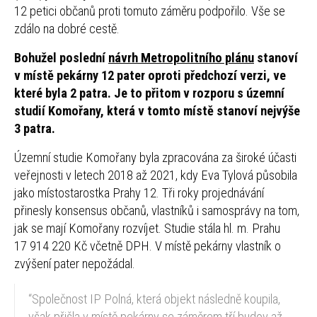
12 petici občanů proti tomuto záměru podpořilo. Vše se
zdálo na dobré cestě.
Bohužel poslední
návrh Metropolitního plánu
stanoví
v místě pekárny 12 pater oproti předchozí verzi, ve
které byla 2 patra. Je to přitom v rozporu s územní
studií Komořany, která v tomto místě stanoví nejvýše
3 patra.
Územní studie Komořany byla zpracována za široké účasti
veřejnosti v letech 2018 až 2021, kdy Eva Tylová působila
jako místostarostka Prahy 12. Tři roky projednávání
přinesly konsensus občanů, vlastníků i samosprávy na tom,
jak se mají Komořany rozvíjet. Studie stála hl. m. Prahu
17 914 220 Kč včetně DPH. V místě pekárny vlastník o
zvýšení pater nepožádal.
“Společnost IP Polná, která objekt následně koupila,
však přišla v místě pekárny se záměrem tří budov až